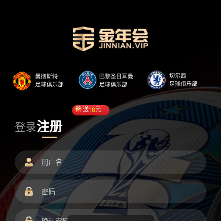
送
18
元
注册
登录