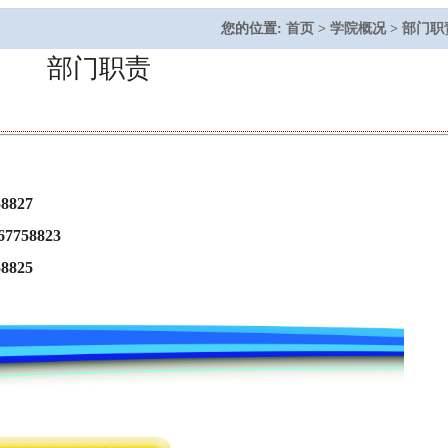
您的位置:
首页
>
学院概况
>
部门职
部门职责
8827
758823
8825